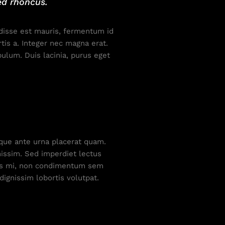
ed rhoncus.
ndisse est mauris, fermentum id
tis a. Integer nec magna erat.
ulum. Duis lacinia, purus eget
sque ante urna placerat quam.
issim. Sed imperdiet lectus
mpus mi, non condimentum sem
dignissim lobortis volutpat.