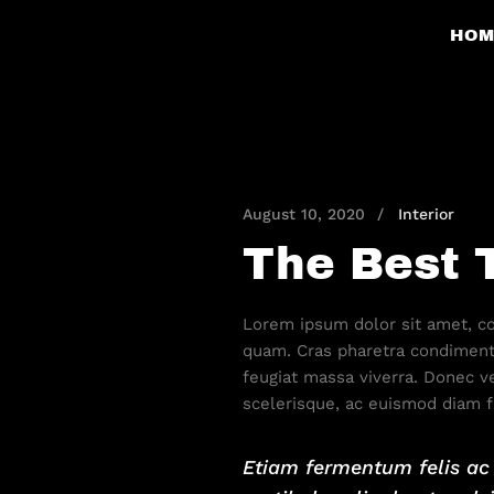
HOM
August 10, 2020
Interior
The Best 
Lorem ipsum dolor sit amet, con
quam. Cras pharetra condiment
feugiat massa viverra. Donec ve
scelerisque, ac euismod diam fi
Etiam fermentum felis ac 