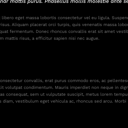
vinar mattis purus. Phasellus mollis molestie ante s
t libero eget massa lobortis consectetur vel eu ligula. Suspe
risus. Aliquam placerat orci turpis, quis venenatis massa lobor
quat fermentum. Donec rhoncus convallis erat sit amet vestib
 mattis risus, a efficitur sapien nisi nec augue.
 consectetur convallis, erat purus commodo eros, ac pellente
t volutpat condimentum. Mauris imperdiet non neque in dign
. Cras consequat, sem ut vulputate suscipit, metus lorem te
s diam, vestibulum eget vehicula ac, rhoncus sed arcu. Morbi 