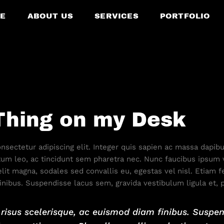
E
ABOUT US
SERVICES
PORTFOLIO
Thing on my Desk
sectetur adipiscing elit. Integer quis sapien ac massa dapibu
um leo, ac tincidunt sem pharetra nec. Nunc faucibus ipsum 
lit magna, sodales sed convallis eu, egestas vel nisl. Etiam 
nibus. Suspendisse lacus sem, gravida vestibulum ligula et, p
risus scelerisque, ac euismod diam finibus. Suspe